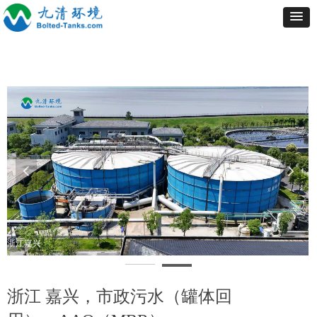
넳
넲
浙江嘉兴
案
浙江 嘉兴，市政污水（罐体回