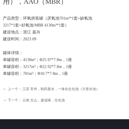
用），AAO（MBR）
产品类型：环氧拼装罐（厌氧池701m³*1套+缺氧池
3217*1套+好氧池/MBR 4130m³*1套）
建设地点：浙江 嘉兴
建设时间：2023.09
罐体详情：
单罐容积：4130m³；Φ25.97*7.8m，1座
单罐容积：3217m³；Φ22.92*7.8m，1座
单罐容积：701m³；Φ10.7*7.8m，1座
上一个：
江苏 常州，制药废水，一体化生化池（方形水池）
ꂃ
下一个：
云南 文山，渗滤液，生化池
ꁹ